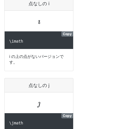
点なしの i
ı
Copy
\imath
i の上の点がないバージョンで
す。
点なしの j
ȷ
Copy
\jmath