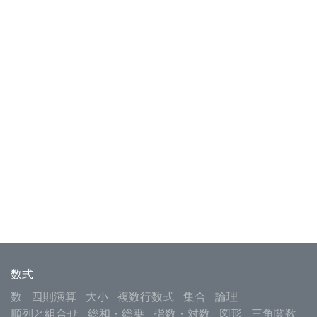
数式
数
四則演算
大小
複数行数式
集合
論理
順列と組合せ
総和・総乗
指数・対数
図形
三角関数