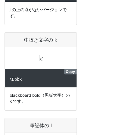
j の上の点がないバージョンで
す。
中抜き文字の k
k
𝕜
Copy
\Bbbk
blackboard bold（黒板太字）の
k です。
筆記体の l